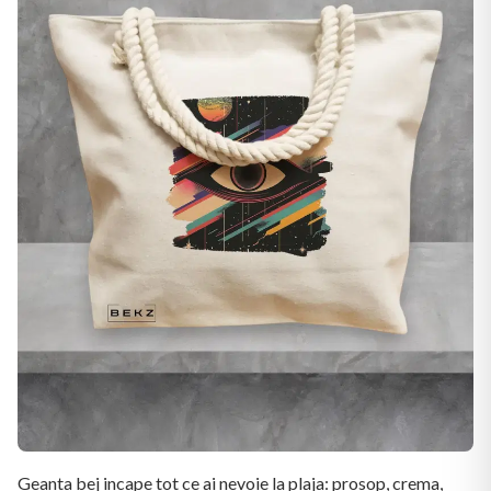
Geanta bej incape tot ce ai nevoie la plaja: prosop, crema,