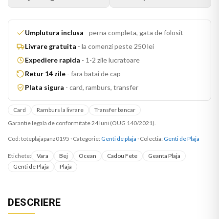
Umplutura inclusa
-
perna completa, gata de folosit
Livrare gratuita
-
la comenzi peste 250 lei
Expediere rapida
-
1-2 zile lucratoare
Retur 14 zile
-
fara batai de cap
Plata sigura
-
card, ramburs, transfer
Card
Ramburs la livrare
Transfer bancar
Garantie legala de conformitate 24 luni (OUG 140/2021).
Cod:
toteplajapanz0195
·
Categorie:
Genti de plaja
· Colectia:
Genti de Plaja
Etichete:
Vara
Bej
Ocean
Cadou Fete
Geanta Plaja
Genti de Plaja
Plaja
DESCRIERE