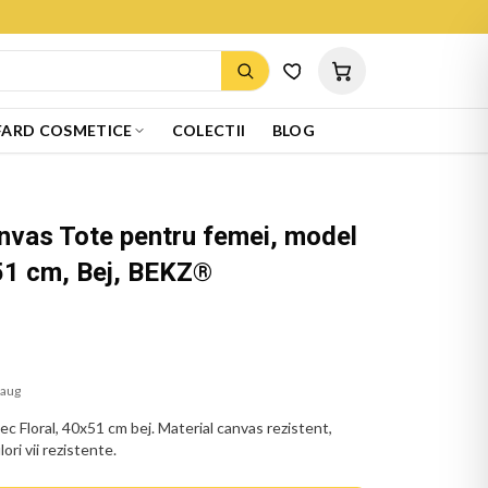
ARD COSMETICE
COLECTII
BLOG
nvas Tote pentru femei, model
51 cm, Bej, BEKZ®
 aug
c Floral, 40x51 cm bej. Material canvas rezistent,
ori vii rezistente.