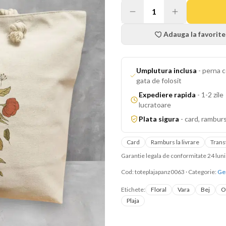
1
Adauga la favorite
Umplutura inclusa
-
perna c
gata de folosit
Expediere rapida
-
1-2 zile
lucratoare
Plata sigura
-
card, ramburs
Card
Ramburs la livrare
Trans
Garantie legala de conformitate 24 lu
Cod:
toteplajapanz0063
·
Categorie:
Gen
Etichete:
Floral
Vara
Bej
O
Plaja