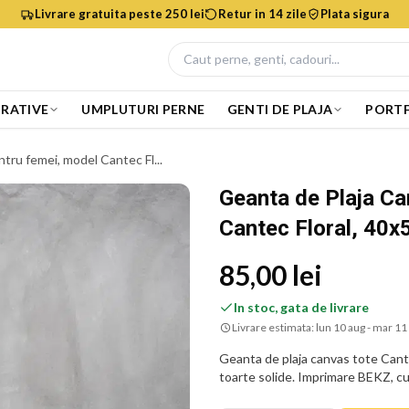
Livrare gratuita peste 250 lei
Retur in 14 zile
Plata sigura
RATIVE
UMPLUTURI PERNE
GENTI DE PLAJA
PORTF
tru femei, model Cantec Fl...
Geanta de Plaja Ca
Cantec Floral, 40x
85,00 lei
In stoc, gata de livrare
Livrare estimata:
lun 10 aug - mar 11
Geanta de plaja canvas tote Cante
toarte solide. Imprimare BEKZ, cul