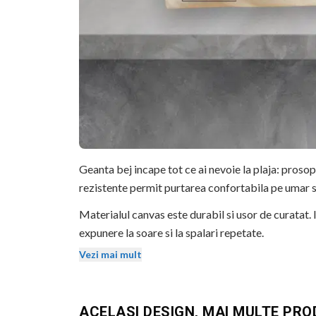
Geanta bej incape tot ce ai nevoie la plaja: prosop
rezistente permit purtarea confortabila pe umar s
Materialul canvas este durabil si usor de curatat. 
expunere la soare si la spalari repetate.
Vezi mai mult
Dimensiuni: 40x51 cm. Potrivita pentru plaja, pisc
BEKZ este un brand de calitate care asigura culori v
sublimare garanteaza rezistenta culorilor la spala
ACELASI DESIGN, MAI MULTE PR