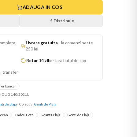
ADAUGA IN COS
Distribuie
ompleta,
Livrare gratuita
-
la comenzi peste
250 lei
Retur 14 zile
-
fara batai de cap
, transfer
fer bancar
ni (OUG 140/2021).
ti de plaja
· Colectia:
Genti de Plaja
cean
Cadou Fete
Geanta Plaja
Genti de Plaja