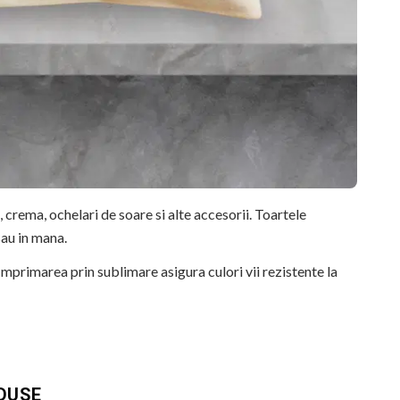
, crema, ochelari de soare si alte accesorii. Toartele
au in mana.
Imprimarea prin sublimare asigura culori vii rezistente la
ina, cumparaturi sau ca geanta de zi cu zi.
ii si detalii fidele ale ilustratiei originale. Imprimarea prin
re si la expunere indelungata la lumina.
ODUSE