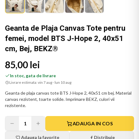
Geanta de Plaja Canvas Tote pentru
femei, model BTS J-Hope 2, 40x51
cm, Bej, BEKZ®
85,00 lei
In stoc, gata de livrare
Livrare estimata:
vin 7 aug - lun 10 aug
Geanta de plaja canvas tote BTS J-Hope 2, 40x51 cm bej. Material
canvas rezistent, toarte solide. Imprimare BEKZ, culori vii
rezistente.
1
ADAUGA IN COS
Adauga la favorite
Distribuie