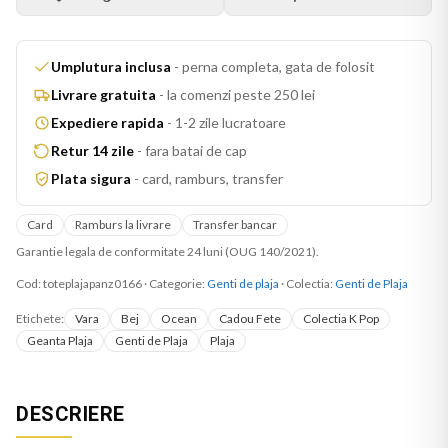
Umplutura inclusa
-
perna completa, gata de folosit
Livrare gratuita
-
la comenzi peste 250 lei
Expediere rapida
-
1-2 zile lucratoare
Retur 14 zile
-
fara batai de cap
Plata sigura
-
card, ramburs, transfer
Card
Ramburs la livrare
Transfer bancar
Garantie legala de conformitate 24 luni (OUG 140/2021).
Cod:
toteplajapanz0166
·
Categorie:
Genti de plaja
· Colectia:
Genti de Plaja
Etichete:
Vara
Bej
Ocean
Cadou Fete
Colectia K Pop
Geanta Plaja
Genti de Plaja
Plaja
DESCRIERE