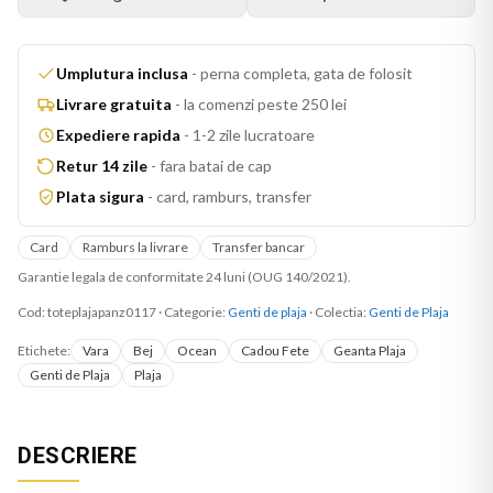
Umplutura inclusa
-
perna completa, gata de folosit
Livrare gratuita
-
la comenzi peste 250 lei
Expediere rapida
-
1-2 zile lucratoare
Retur 14 zile
-
fara batai de cap
Plata sigura
-
card, ramburs, transfer
Card
Ramburs la livrare
Transfer bancar
Garantie legala de conformitate 24 luni (OUG 140/2021).
Cod:
toteplajapanz0117
·
Categorie:
Genti de plaja
· Colectia:
Genti de Plaja
Etichete:
Vara
Bej
Ocean
Cadou Fete
Geanta Plaja
Genti de Plaja
Plaja
DESCRIERE