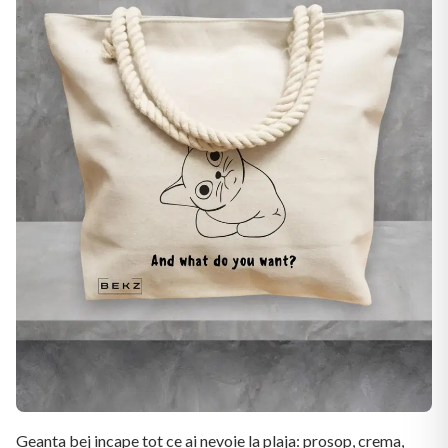
Geanta bej incape tot ce ai nevoie la plaja: prosop, crema,