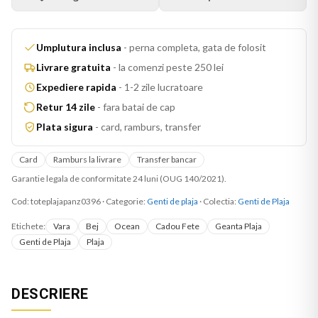
Umplutura inclusa
-
perna completa, gata de folosit
Livrare gratuita
-
la comenzi peste 250 lei
Expediere rapida
-
1-2 zile lucratoare
Retur 14 zile
-
fara batai de cap
Plata sigura
-
card, ramburs, transfer
Card
Ramburs la livrare
Transfer bancar
Garantie legala de conformitate 24 luni (OUG 140/2021).
Cod:
toteplajapanz0396
·
Categorie:
Genti de plaja
· Colectia:
Genti de Plaja
Etichete:
Vara
Bej
Ocean
Cadou Fete
Geanta Plaja
Genti de Plaja
Plaja
DESCRIERE