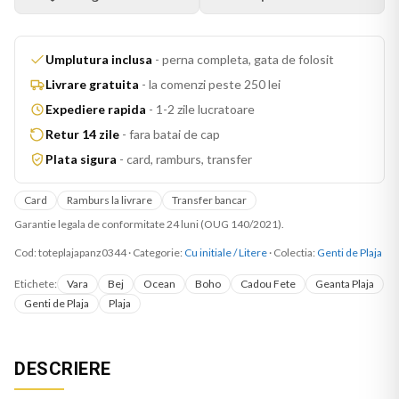
Umplutura inclusa
-
perna completa, gata de folosit
Livrare gratuita
-
la comenzi peste 250 lei
Expediere rapida
-
1-2 zile lucratoare
Retur 14 zile
-
fara batai de cap
Plata sigura
-
card, ramburs, transfer
Card
Ramburs la livrare
Transfer bancar
Garantie legala de conformitate 24 luni (OUG 140/2021).
Cod:
toteplajapanz0344
·
Categorie:
Cu initiale / Litere
· Colectia:
Genti de Plaja
Etichete:
Vara
Bej
Ocean
Boho
Cadou Fete
Geanta Plaja
Genti de Plaja
Plaja
DESCRIERE