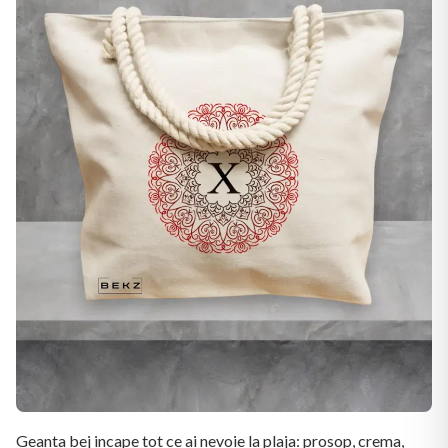
Geanta bej incape tot ce ai nevoie la plaja: prosop, crema,