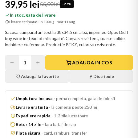
39,95 lei
55,00 lei
-
27
%
In stoc, gata de livrare
Livrare estimata:
lun 10 aug - mar 11 aug
Sacosa cumparaturi textila 38x34.5 cm alba, imprimeu Opps Did I
buy wine instead of milk again?. Canvas rezistent, toarte solide,
inchidere cu fermoar. Productie BEKZ, culori vii rezistente.
1
ADAUGA IN COS
Adauga la favorite
Distribuie
Umplutura inclusa
-
perna completa, gata de folosit
Livrare gratuita
-
la comenzi peste 250 lei
Expediere rapida
-
1-2 zile lucratoare
Retur 14 zile
-
fara batai de cap
Plata sigura
-
card, ramburs, transfer