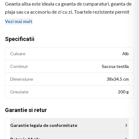
Geanta alba este ideala ca geanta de cumparaturi, geanta de
plaja sau ca accesoriu de zi cu zi. Toartele rezistente permit
purtarea confortabila pe umar sau in mana.
Vezi mai mult
Materialul canvas este durabil si usor de curatat. Imprimarea
Specificatii
prin sublimare asigura culori vii rezistente la spalari repetate.
Dimensiuni: 38x34.5 cm. Potrivita pentru cumparaturi,
Culoare
Alb
excursii sau ca geanta de zi cu zi.
Continut
Sacosa textila
BEKZ este un brand de calitate care asigura culori vii si
detalii fidele ale ilustratiei originale. Imprimarea prin
Dimensiune
38x34.5 cm
sublimare garanteaza rezistenta culorilor la spalare si la
Greutate
200 g
expunere indelungata la lumina.
Garantie si retur
Garantie legala de conformitate