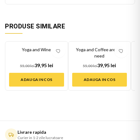
PRODUSE SIMILARE
-
27
%
-
27
%
-
27
Yoga and Wine
Yoga and Coffee are all I
need
39,95 lei
39,95 lei
55,00 lei
55,00 lei
ADAUGA IN COS
ADAUGA IN COS
Livrare rapida
Curier in 1-2 zile lucratoare