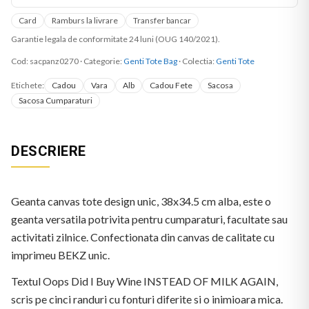
Card
Ramburs la livrare
Transfer bancar
Garantie legala de conformitate 24 luni (OUG 140/2021).
Cod:
sacpanz0270
·
Categorie:
Genti Tote Bag
· Colectia:
Genti Tote
Etichete:
Cadou
Vara
Alb
Cadou Fete
Sacosa
Sacosa Cumparaturi
DESCRIERE
Geanta canvas tote design unic, 38x34.5 cm alba, este o
geanta versatila potrivita pentru cumparaturi, facultate sau
activitati zilnice. Confectionata din canvas de calitate cu
imprimeu BEKZ unic.
Textul Oops Did I Buy Wine INSTEAD OF MILK AGAIN,
scris pe cinci randuri cu fonturi diferite si o inimioara mica.